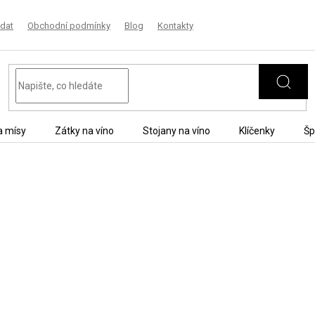
dat
Obchodní podmínky
Blog
Kontakty
a mísy
Zátky na víno
Stojany na víno
Klíčenky
Šp