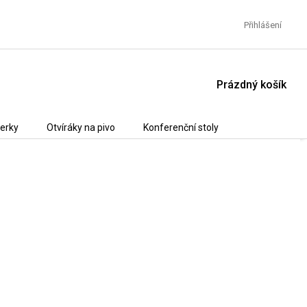
Přihlášení
NÁKUPNÍ
Prázdný košík
KOŠÍK
erky
Otvíráky na pivo
Konferenční stoly