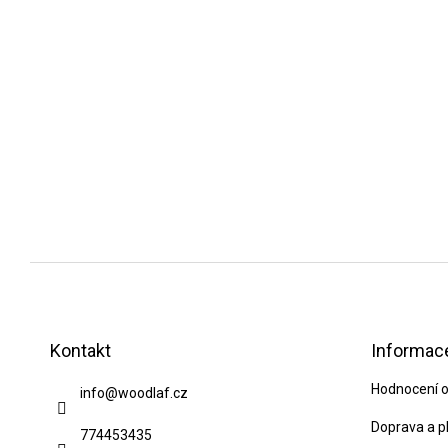
Z
á
p
Kontakt
Informace
a
Hodnocení 
info
@
woodlaf.cz
t
í
Doprava a p
774453435