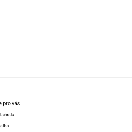
 pro vás
obchodu
latba