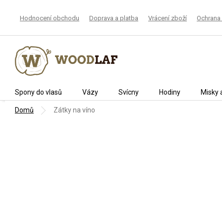
Přejít
na
Hodnocení obchodu
Doprava a platba
Vrácení zboží
Ochrana 
obsah
Spony do vlasů
Vázy
Svícny
Hodiny
Misky 
Domů
Zátky na víno