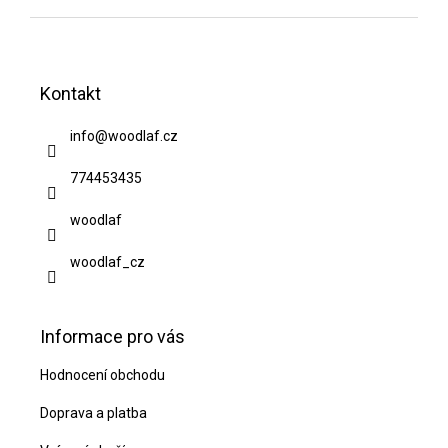
Z
á
Kontakt
p
a
info
@
woodlaf.cz
t
774453435
í
woodlaf
woodlaf_cz
Informace pro vás
Hodnocení obchodu
Doprava a platba