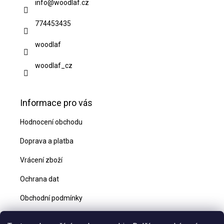
a
info
@
woodlaf.cz
t
774453435
í
woodlaf
woodlaf_cz
Informace pro vás
Hodnocení obchodu
Doprava a platba
Vrácení zboží
Ochrana dat
Obchodní podmínky
Blog