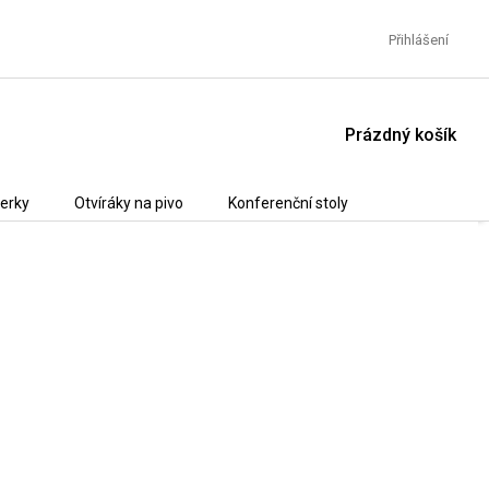
Přihlášení
NÁKUPNÍ
Prázdný košík
KOŠÍK
erky
Otvíráky na pivo
Konferenční stoly