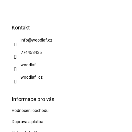
Z
á
Kontakt
p
a
info
@
woodlaf.cz
t
774453435
í
woodlaf
woodlaf_cz
Informace pro vás
Hodnocení obchodu
Doprava a platba