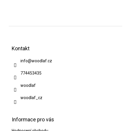
Z
á
Kontakt
p
a
info
@
woodlaf.cz
t
774453435
í
woodlaf
woodlaf_cz
Informace pro vás
Hodnocení obchodu