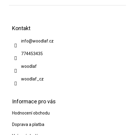
Z
á
Kontakt
p
a
info
@
woodlaf.cz
t
774453435
í
woodlaf
woodlaf_cz
Informace pro vás
Hodnocení obchodu
Doprava a platba