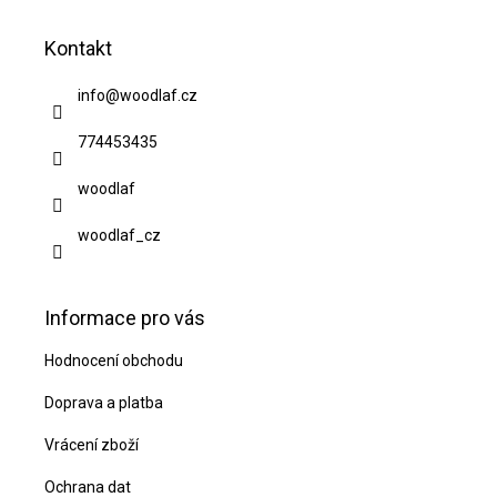
á
Kontakt
p
a
info
@
woodlaf.cz
t
774453435
í
woodlaf
woodlaf_cz
Informace pro vás
Hodnocení obchodu
Doprava a platba
Vrácení zboží
Ochrana dat