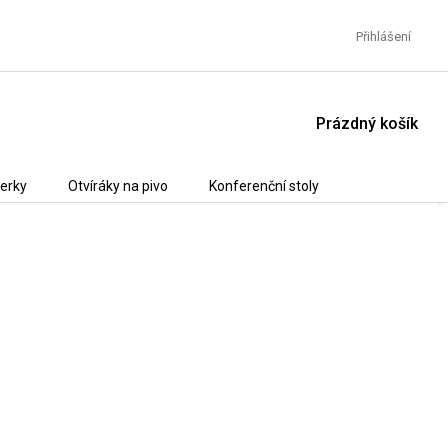
Přihlášení
NÁKUPNÍ
Prázdný košík
KOŠÍK
erky
Otvíráky na pivo
Konferenční stoly