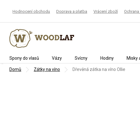
Přejít
na
Hodnocení obchodu
Doprava a platba
Vrácení zboží
Ochrana 
obsah
Spony do vlasů
Vázy
Svícny
Hodiny
Misky 
Domů
Zátky na víno
Dřevěná zátka na víno Ollie