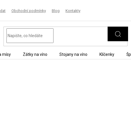
dat
Obchodní podmínky
Blog
Kontakty
a mísy
Zátky na víno
Stojany na víno
Klíčenky
Šp