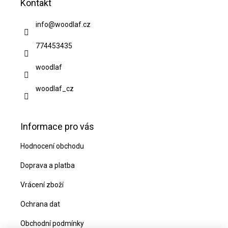
Kontakt
p
a
info
@
woodlaf.cz
t
774453435
í
woodlaf
woodlaf_cz
Informace pro vás
Hodnocení obchodu
Doprava a platba
Vrácení zboží
Ochrana dat
Obchodní podmínky