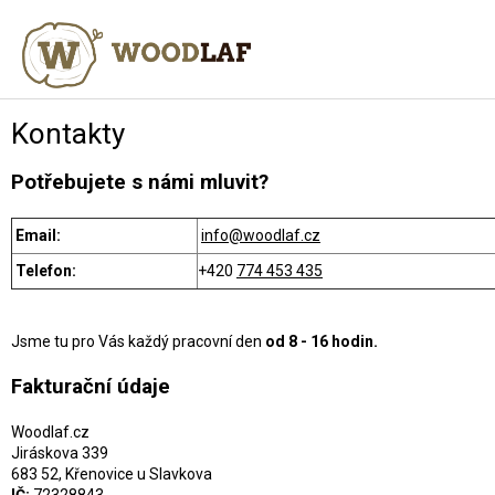
Přejít
na
NÁKUPN
obsah
KOŠÍK
Kontakty
Potřebujete s námi mluvit?
Email:
info@woodlaf.cz
Telefon:
+420
774 453 435
Jsme tu pro Vás každý pracovní den
od 8 - 16 hodin.
Fakturační údaje
Woodlaf.cz
Jiráskova 339
683 52, Křenovice u Slavkova
IČ:
72328843