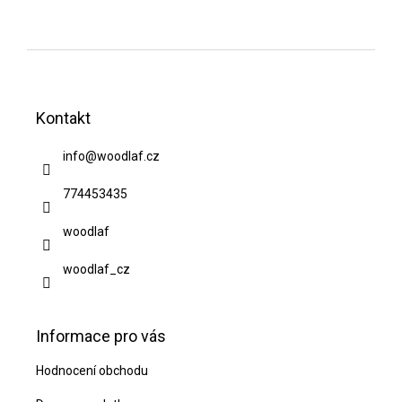
Z
á
Kontakt
p
a
info
@
woodlaf.cz
t
774453435
í
woodlaf
woodlaf_cz
Informace pro vás
Hodnocení obchodu