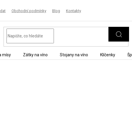
dat
Obchodní podmínky
Blog
Kontakty
a mísy
Zátky na víno
Stojany na víno
Klíčenky
Šp