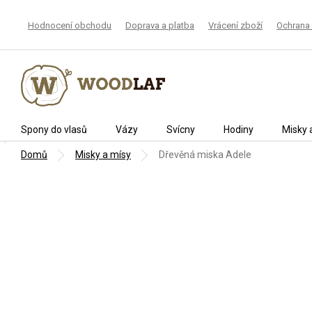
Přejít
na
Hodnocení obchodu
Doprava a platba
Vrácení zboží
Ochrana 
obsah
Spony do vlasů
Vázy
Svícny
Hodiny
Misky 
Domů
Misky a mísy
Dřevěná miska Adele