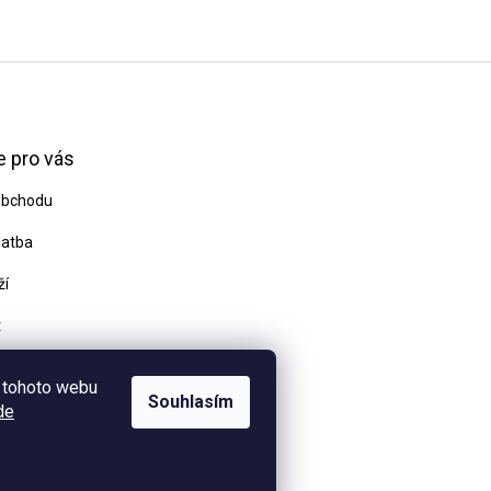
 pro vás
obchodu
latba
ží
t
odmínky
 tohoto webu
Souhlasím
de