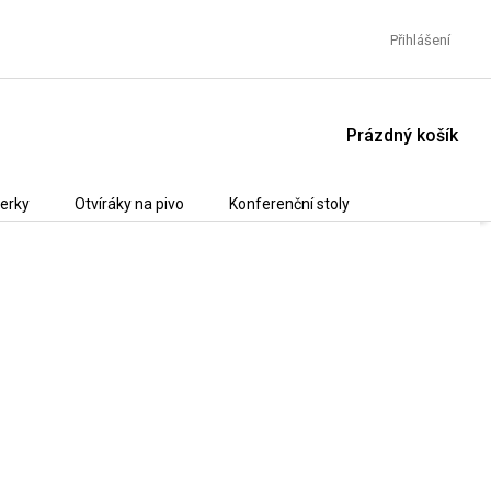
Přihlášení
NÁKUPNÍ
Prázdný košík
KOŠÍK
erky
Otvíráky na pivo
Konferenční stoly