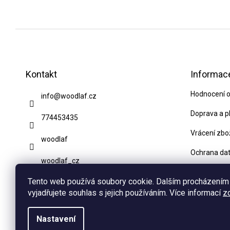
Z
á
p
Kontakt
Informace
a
Hodnocení 
info
@
woodlaf.cz
t
í
Doprava a p
774453435
Vrácení zbo
woodlaf
Ochrana da
woodlaf_cz
Obchodní p
Tento web používá soubory cookie. Dalším procházením
Blog
vyjadřujete souhlas s jejich používáním. Více informací
z
Kontakty
Nastavení