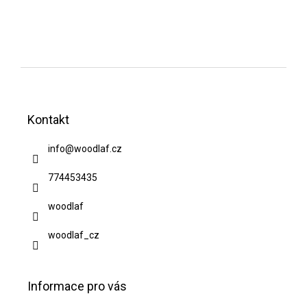
Z
á
Kontakt
p
a
info
@
woodlaf.cz
t
774453435
í
woodlaf
woodlaf_cz
Informace pro vás