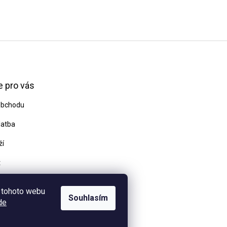
 pro vás
obchodu
latba
ží
t
odmínky
 tohoto webu
Souhlasím
de