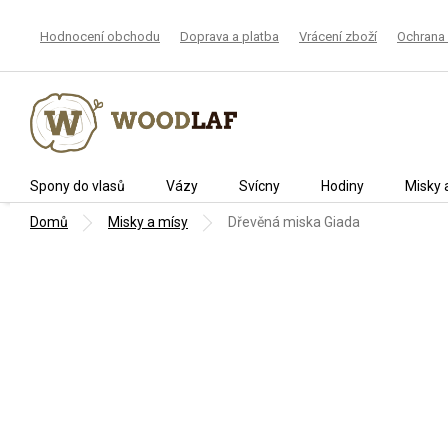
Přejít
na
Hodnocení obchodu
Doprava a platba
Vrácení zboží
Ochrana 
obsah
Spony do vlasů
Vázy
Svícny
Hodiny
Misky 
Domů
Misky a mísy
Dřevěná miska Giada