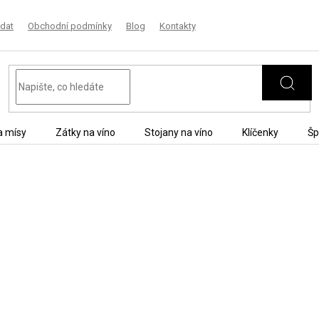
dat
Obchodní podmínky
Blog
Kontakty
a mísy
Zátky na víno
Stojany na víno
Klíčenky
Šp