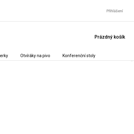
Přihlášení
NÁKUPNÍ
Prázdný košík
KOŠÍK
erky
Otvíráky na pivo
Konferenční stoly