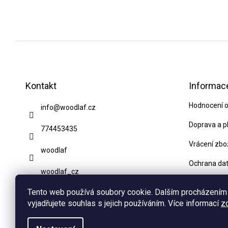
Z
á
p
Kontakt
Informace
a
Hodnocení 
info
@
woodlaf.cz
t
í
Doprava a p
774453435
Vrácení zbo
woodlaf
Ochrana da
woodlaf_cz
Obchodní p
Tento web používá soubory cookie. Dalším procházením
Blog
vyjadřujete souhlas s jejich používáním. Více informací
z
Kontakty