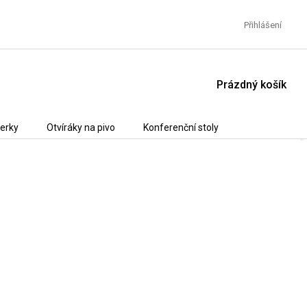
Přihlášení
NÁKUPNÍ
Prázdný košík
KOŠÍK
erky
Otvíráky na pivo
Konferenční stoly