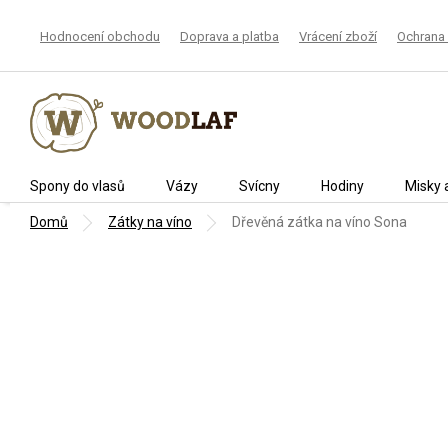
Přejít
na
Hodnocení obchodu
Doprava a platba
Vrácení zboží
Ochrana 
obsah
Spony do vlasů
Vázy
Svícny
Hodiny
Misky 
Domů
Zátky na víno
Dřevěná zátka na víno Sona