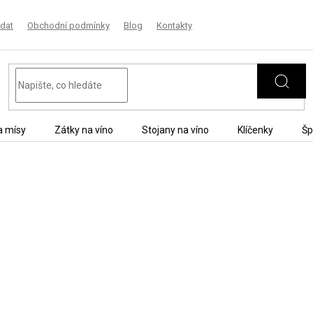
dat
Obchodní podmínky
Blog
Kontakty
a mísy
Zátky na víno
Stojany na víno
Klíčenky
Šp