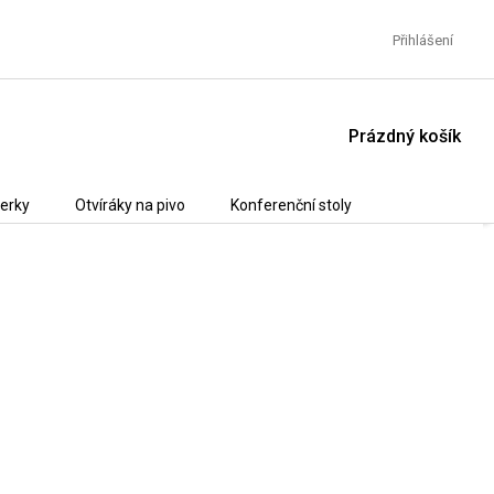
Přihlášení
NÁKUPNÍ
Prázdný košík
KOŠÍK
erky
Otvíráky na pivo
Konferenční stoly