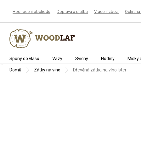
Přejít
na
Hodnocení obchodu
Doprava a platba
Vrácení zboží
Ochrana 
obsah
Spony do vlasů
Vázy
Svícny
Hodiny
Misky 
Domů
Zátky na víno
Dřevěná zátka na víno Ister