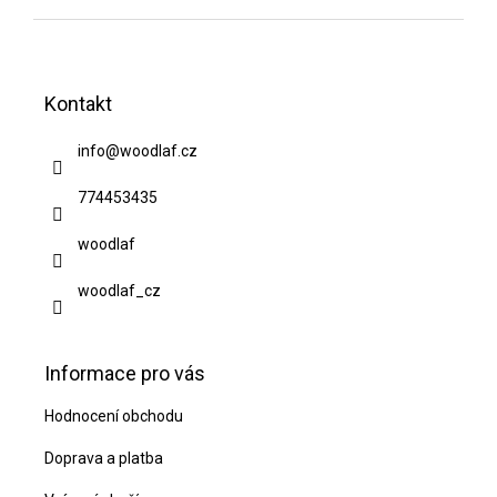
Z
á
Kontakt
p
a
info
@
woodlaf.cz
t
774453435
í
woodlaf
woodlaf_cz
Informace pro vás
Hodnocení obchodu
Doprava a platba