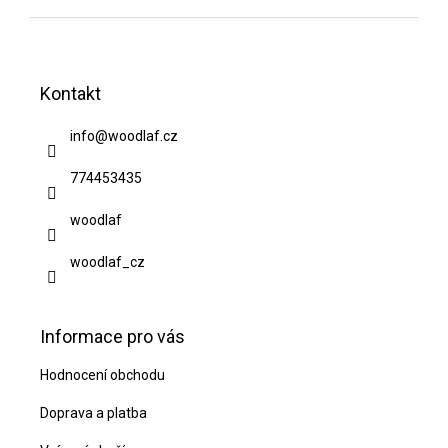
Z
á
Kontakt
p
a
info
@
woodlaf.cz
t
774453435
í
woodlaf
woodlaf_cz
Informace pro vás
Hodnocení obchodu
Doprava a platba