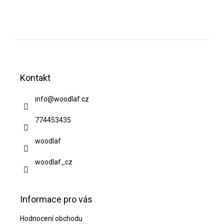
Z
á
Kontakt
p
a
info
@
woodlaf.cz
t
774453435
í
woodlaf
woodlaf_cz
Informace pro vás
Hodnocení obchodu