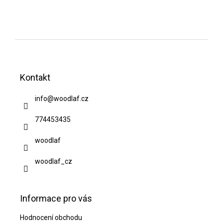
Z
á
Kontakt
p
a
info
@
woodlaf.cz
t
774453435
í
woodlaf
woodlaf_cz
Informace pro vás
Hodnocení obchodu