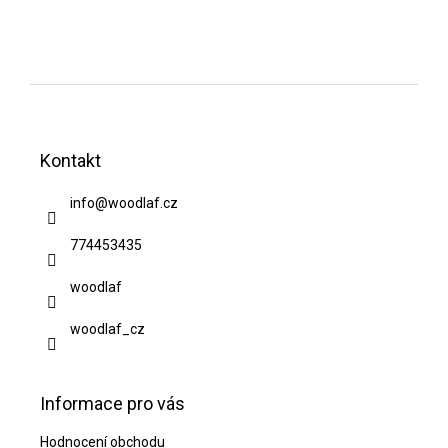
Z
á
Kontakt
p
a
info
@
woodlaf.cz
t
774453435
í
woodlaf
woodlaf_cz
Informace pro vás
Hodnocení obchodu