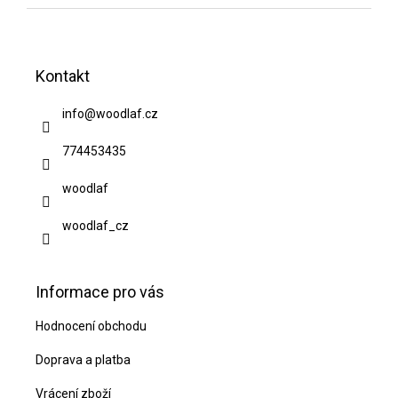
Z
á
Kontakt
p
a
info
@
woodlaf.cz
t
774453435
í
woodlaf
woodlaf_cz
Informace pro vás
Hodnocení obchodu
Doprava a platba
Vrácení zboží