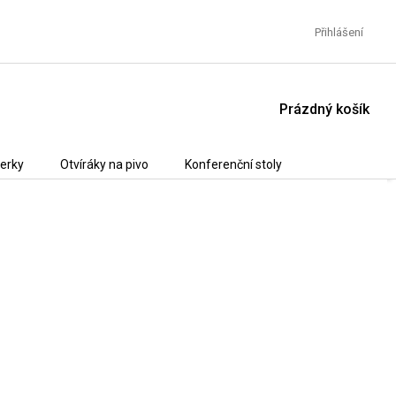
Přihlášení
NÁKUPNÍ
Prázdný košík
KOŠÍK
erky
Otvíráky na pivo
Konferenční stoly