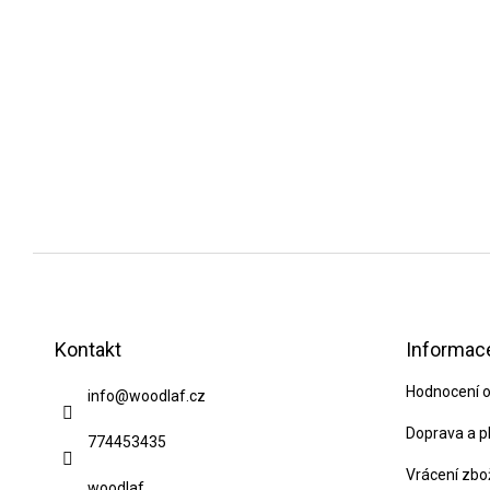
Z
á
p
Kontakt
Informace
a
Hodnocení 
info
@
woodlaf.cz
t
í
Doprava a p
774453435
Vrácení zbo
woodlaf