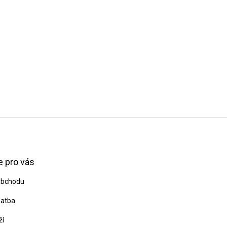
 pro vás
obchodu
latba
ží