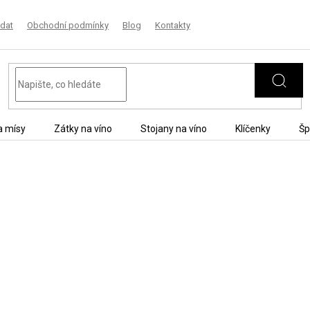
dat
Obchodní podmínky
Blog
Kontakty
a mísy
Zátky na víno
Stojany na víno
Klíčenky
Šp