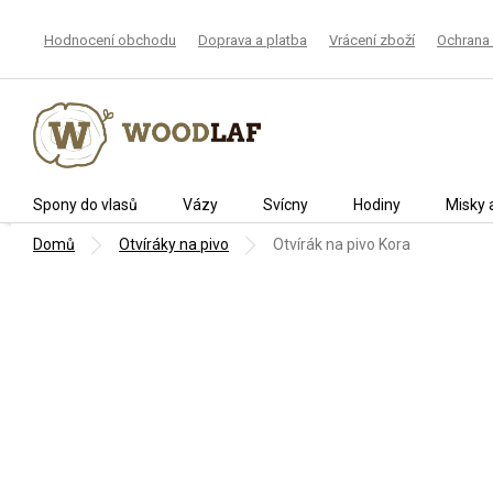
Přejít
na
Hodnocení obchodu
Doprava a platba
Vrácení zboží
Ochrana 
obsah
Spony do vlasů
Vázy
Svícny
Hodiny
Misky 
Domů
Otvíráky na pivo
Otvírák na pivo Kora