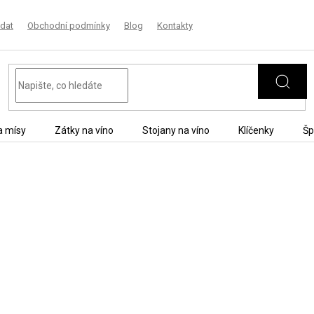
dat
Obchodní podmínky
Blog
Kontakty
a mísy
Zátky na víno
Stojany na víno
Klíčenky
Šp