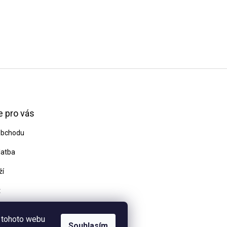
 pro vás
obchodu
latba
ží
t
odmínky
 tohoto webu
Souhlasím