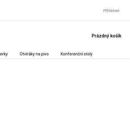
Přihlášení
NÁKUPNÍ
Prázdný košík
KOŠÍK
erky
Otvíráky na pivo
Konferenční stoly