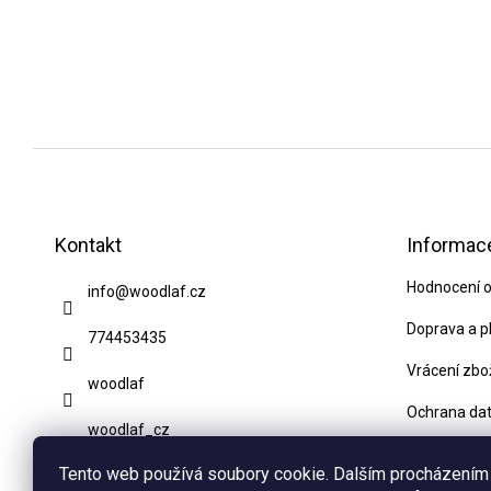
Z
á
p
Kontakt
Informace
a
Hodnocení 
info
@
woodlaf.cz
t
í
Doprava a p
774453435
Vrácení zbo
woodlaf
Ochrana da
woodlaf_cz
Obchodní p
Tento web používá soubory cookie. Dalším procházením