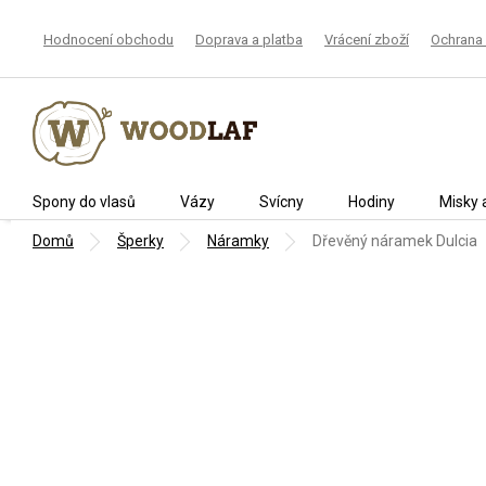
Přejít
na
Hodnocení obchodu
Doprava a platba
Vrácení zboží
Ochrana 
obsah
Spony do vlasů
Vázy
Svícny
Hodiny
Misky 
Domů
Šperky
Náramky
Dřevěný náramek Dulcia