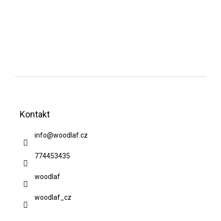
Z
á
Kontakt
p
a
info
@
woodlaf.cz
t
774453435
í
woodlaf
woodlaf_cz