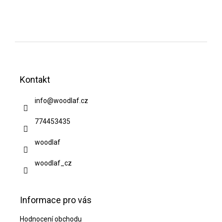
Z
á
Kontakt
p
a
info
@
woodlaf.cz
t
774453435
í
woodlaf
woodlaf_cz
Informace pro vás
Hodnocení obchodu