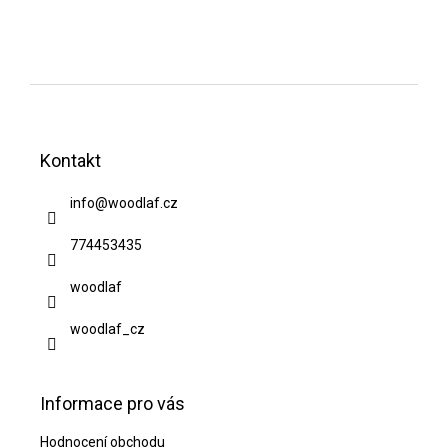
Z
á
Kontakt
p
a
info
@
woodlaf.cz
t
774453435
í
woodlaf
woodlaf_cz
Informace pro vás
Hodnocení obchodu