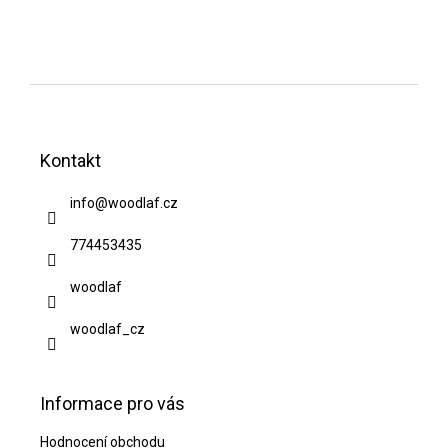
Z
á
Kontakt
p
a
info
@
woodlaf.cz
t
774453435
í
woodlaf
woodlaf_cz
Informace pro vás
Hodnocení obchodu