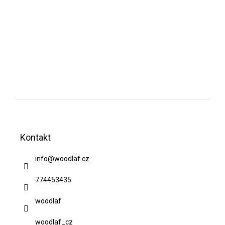
Z
á
Kontakt
p
a
info
@
woodlaf.cz
t
774453435
í
woodlaf
woodlaf_cz