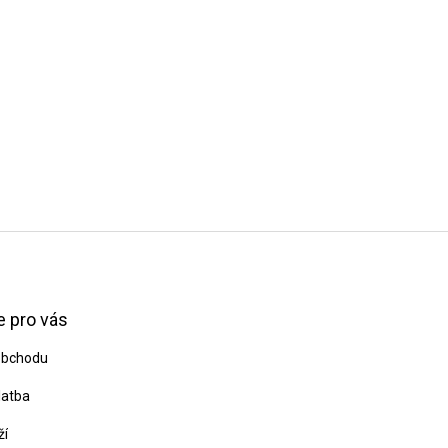
 pro vás
obchodu
latba
ží