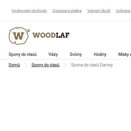
Přejít
na
Hodnocení obchodu
Doprava a platba
Vrácení zboží
Ochrana 
obsah
Spony do vlasů
Vázy
Svícny
Hodiny
Misky 
Domů
Spony do vlasů
Spona do vlasů Darcey