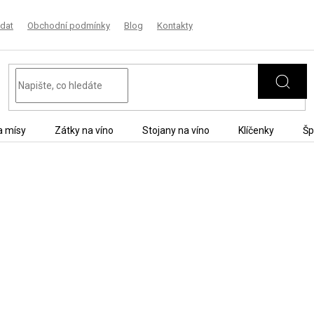
dat
Obchodní podmínky
Blog
Kontakty
a mísy
Zátky na víno
Stojany na víno
Klíčenky
Šp