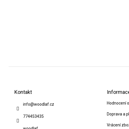
Z
á
p
Kontakt
Informace
a
Hodnocení 
info
@
woodlaf.cz
t
í
Doprava a p
774453435
Vrácení zbo
woodlaf