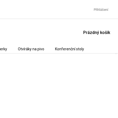
Přihlášení
NÁKUPNÍ
Prázdný košík
KOŠÍK
erky
Otvíráky na pivo
Konferenční stoly