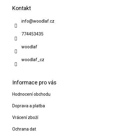
á
Kontakt
p
a
info
@
woodlaf.cz
t
774453435
í
woodlaf
woodlaf_cz
Informace pro vás
Hodnocení obchodu
Doprava a platba
Vrácení zboží
Ochrana dat