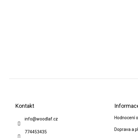
Z
á
p
Kontakt
Informace
a
Hodnocení 
info
@
woodlaf.cz
t
í
Doprava a p
774453435