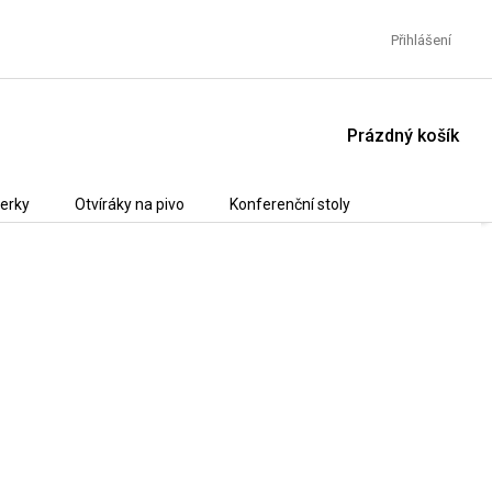
Přihlášení
NÁKUPNÍ
Prázdný košík
KOŠÍK
erky
Otvíráky na pivo
Konferenční stoly