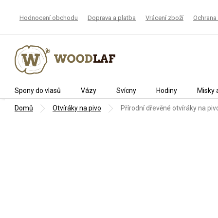
Přejít
na
Hodnocení obchodu
Doprava a platba
Vrácení zboží
Ochrana 
obsah
Spony do vlasů
Vázy
Svícny
Hodiny
Misky 
Domů
Otvíráky na pivo
Přírodní dřevěné otvíráky na piv