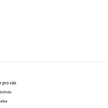
 pro vás
obchodu
latba