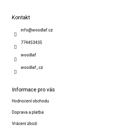
Z
á
Kontakt
p
a
info
@
woodlaf.cz
t
774453435
í
woodlaf
woodlaf_cz
Informace pro vás
Hodnocení obchodu
Doprava a platba
Vrácení zboží