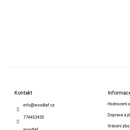
Z
á
p
Kontakt
Informace
a
Hodnocení 
info
@
woodlaf.cz
t
í
Doprava a p
774453435
Vrácení zbo
woodlaf