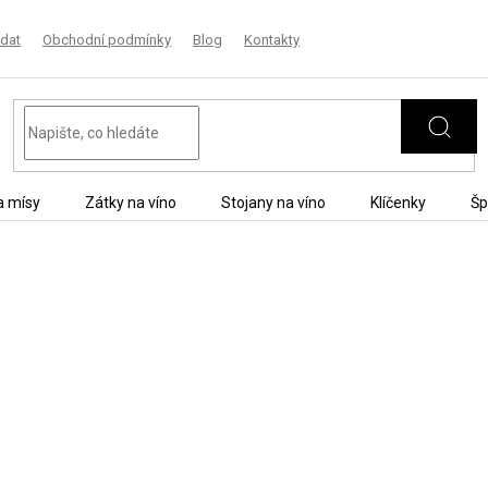
dat
Obchodní podmínky
Blog
Kontakty
a mísy
Zátky na víno
Stojany na víno
Klíčenky
Šp