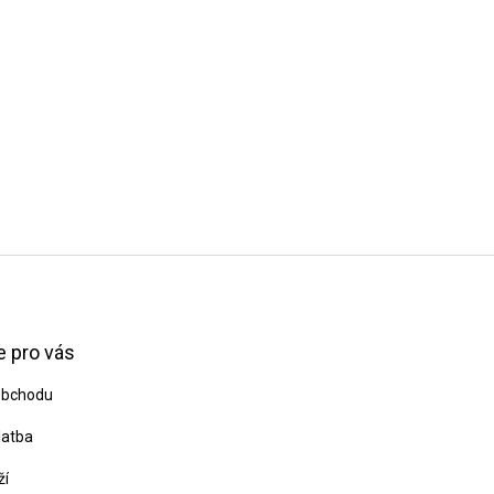
 pro vás
obchodu
latba
ží