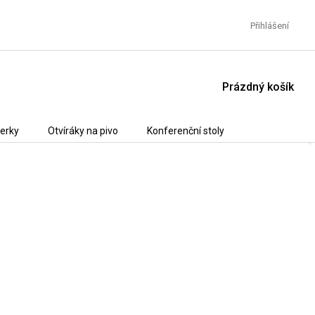
Přihlášení
NÁKUPNÍ
Prázdný košík
KOŠÍK
erky
Otvíráky na pivo
Konferenční stoly