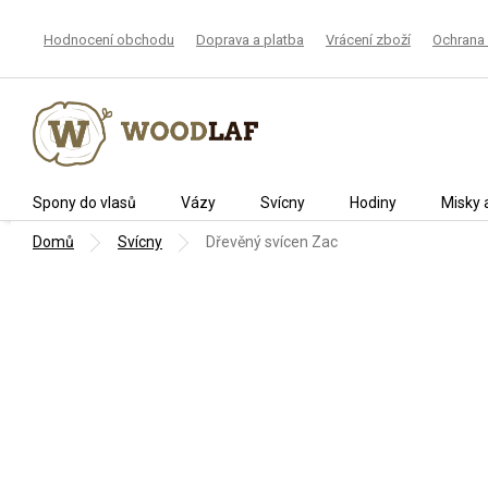
Přejít
na
Hodnocení obchodu
Doprava a platba
Vrácení zboží
Ochrana 
obsah
Spony do vlasů
Vázy
Svícny
Hodiny
Misky 
Domů
Svícny
Dřevěný svícen Zac