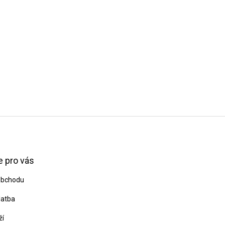
 pro vás
obchodu
latba
ží