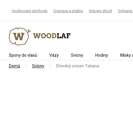
Přejít
na
Hodnocení obchodu
Doprava a platba
Vrácení zboží
Ochrana 
obsah
Spony do vlasů
Vázy
Svícny
Hodiny
Misky 
Domů
Svícny
Dřevěný svícen Tatiana