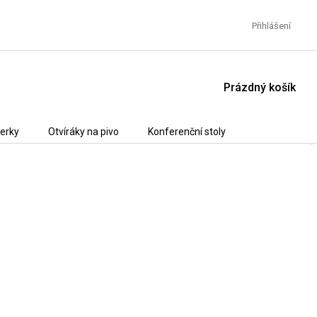
Přihlášení
NÁKUPNÍ
Prázdný košík
KOŠÍK
erky
Otvíráky na pivo
Konferenční stoly