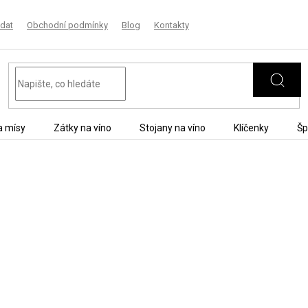
dat
Obchodní podmínky
Blog
Kontakty
a mísy
Zátky na víno
Stojany na víno
Klíčenky
Šp