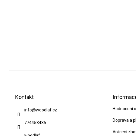
Z
á
p
Kontakt
Informace
a
Hodnocení 
info
@
woodlaf.cz
t
í
Doprava a p
774453435
Vrácení zbo
woodlaf