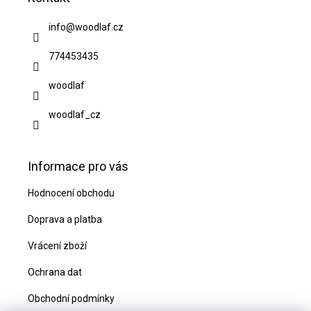
p
a
info
@
woodlaf.cz
t
774453435
í
woodlaf
woodlaf_cz
Informace pro vás
Hodnocení obchodu
Doprava a platba
Vrácení zboží
Ochrana dat
Obchodní podmínky