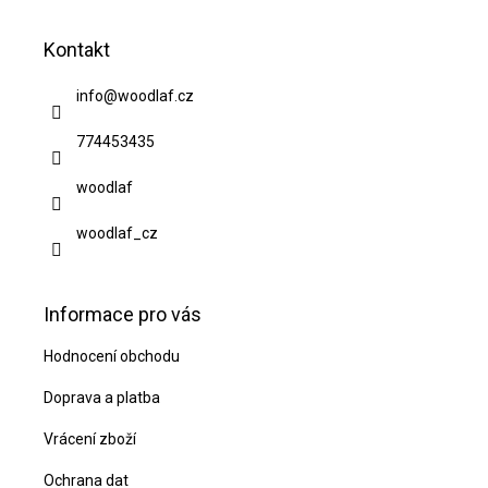
á
Kontakt
p
a
info
@
woodlaf.cz
t
774453435
í
woodlaf
woodlaf_cz
Informace pro vás
Hodnocení obchodu
Doprava a platba
Vrácení zboží
Ochrana dat