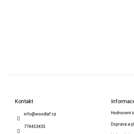
Z
á
p
Kontakt
Informace
a
Hodnocení 
info
@
woodlaf.cz
t
í
Doprava a p
774453435