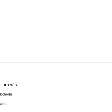
 pro vás
obchodu
latba