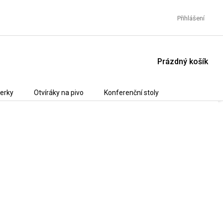
Přihlášení
NÁKUPNÍ
Prázdný košík
KOŠÍK
erky
Otvíráky na pivo
Konferenční stoly