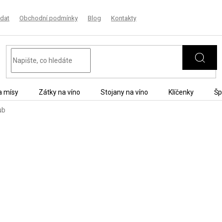
dat
Obchodní podmínky
Blog
Kontakty
a mísy
Zátky na víno
Stojany na víno
Klíčenky
Šp
ub