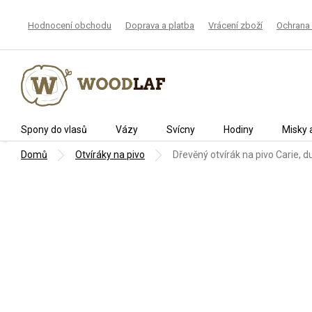
Přejít
na
Hodnocení obchodu
Doprava a platba
Vrácení zboží
Ochrana 
obsah
Spony do vlasů
Vázy
Svícny
Hodiny
Misky 
Domů
Otvíráky na pivo
Dřevěný otvírák na pivo Carie, d