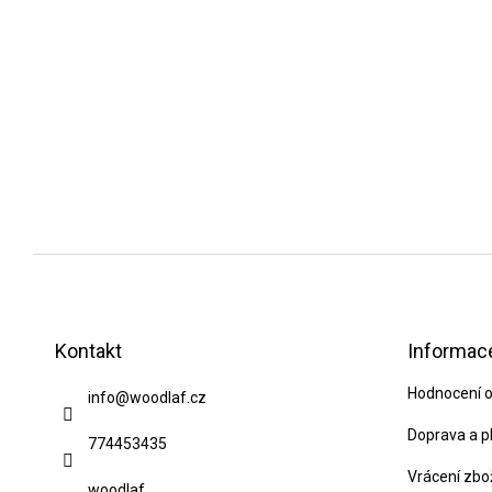
Z
á
p
Kontakt
Informace
a
Hodnocení 
info
@
woodlaf.cz
t
í
Doprava a p
774453435
Vrácení zbo
woodlaf