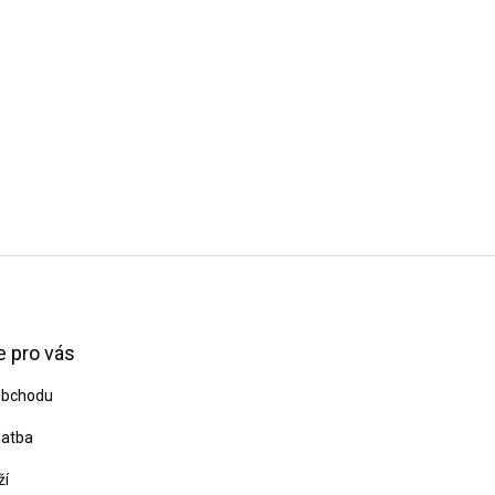
 pro vás
obchodu
latba
ží