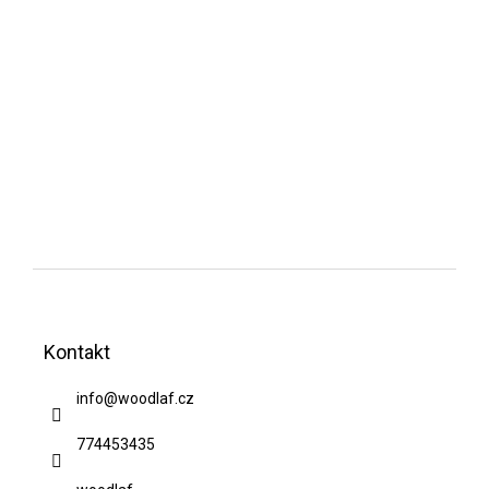
Z
á
Kontakt
p
a
info
@
woodlaf.cz
t
774453435
í