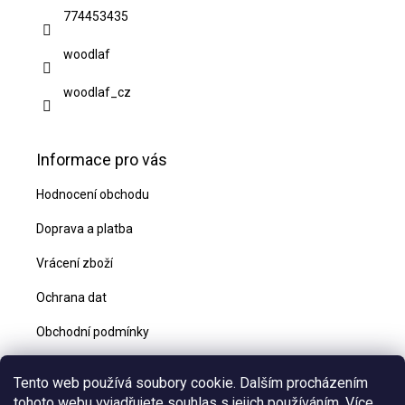
t
774453435
í
woodlaf
woodlaf_cz
Informace pro vás
Hodnocení obchodu
Doprava a platba
Vrácení zboží
Ochrana dat
Obchodní podmínky
Blog
Tento web používá soubory cookie. Dalším procházením
Kontakty
tohoto webu vyjadřujete souhlas s jejich používáním. Více