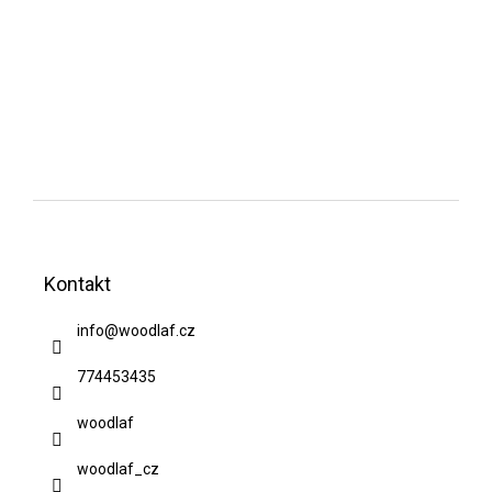
Z
á
Kontakt
p
a
info
@
woodlaf.cz
t
774453435
í
woodlaf
woodlaf_cz