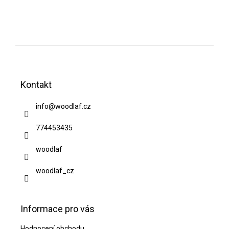
Z
á
Kontakt
p
a
info
@
woodlaf.cz
t
774453435
í
woodlaf
woodlaf_cz
Informace pro vás
Hodnocení obchodu