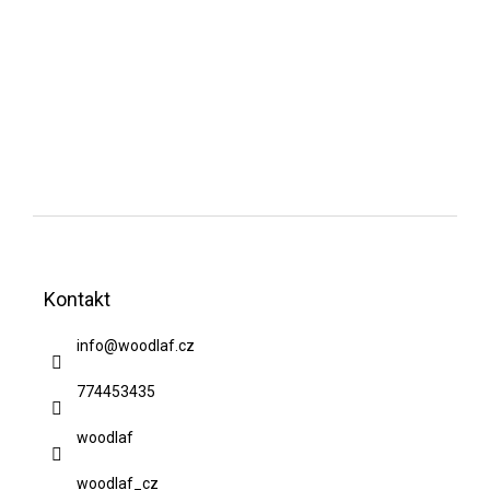
Z
á
Kontakt
p
a
info
@
woodlaf.cz
t
774453435
í
woodlaf
woodlaf_cz