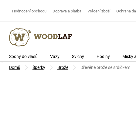
Přejít
na
Hodnocení obchodu
Doprava a platba
Vrácení zboží
Ochrana da
obsah
Spony do vlasů
Vázy
Svícny
Hodiny
Misky 
Domů
Šperky
Brože
Dřevěné brože se srdíčkem