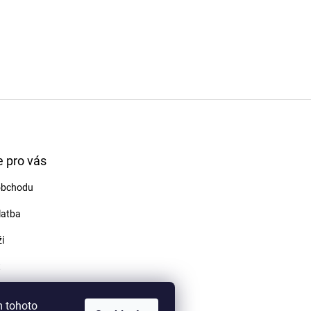
 pro vás
obchodu
latba
í
t
odmínky
m tohoto