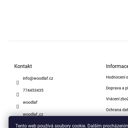
Z
á
p
Kontakt
Informace
a
Hodnocení 
info
@
woodlaf.cz
t
í
Doprava a p
774453435
Vrácení zbož
woodlaf
Ochrana da
woodlaf_cz
Obchodní p
Tento web používá soubory cookie. Dalším procházení