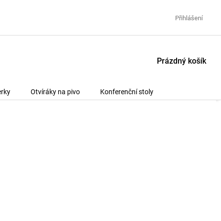
Přihlášení
NÁKUPNÍ
Prázdný košík
KOŠÍK
rky
Otvíráky na pivo
Konferenční stoly