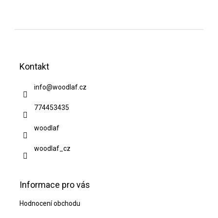
Z
á
Kontakt
p
a
info
@
woodlaf.cz
t
774453435
í
woodlaf
woodlaf_cz
Informace pro vás
Hodnocení obchodu