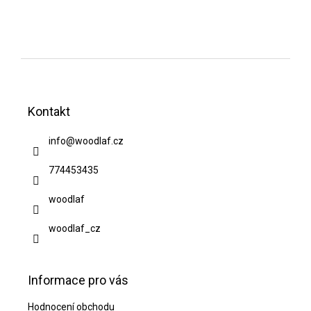
Z
á
Kontakt
p
a
info
@
woodlaf.cz
t
774453435
í
woodlaf
woodlaf_cz
Informace pro vás
Hodnocení obchodu