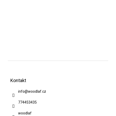
Z
á
Kontakt
p
a
info
@
woodlaf.cz
t
774453435
í
woodlaf