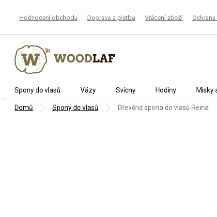
Přejít
na
Hodnocení obchodu
Doprava a platba
Vrácení zboží
Ochrana 
obsah
Spony do vlasů
Vázy
Svícny
Hodiny
Misky 
Domů
Spony do vlasů
Dřevěná spona do vlasů Reina