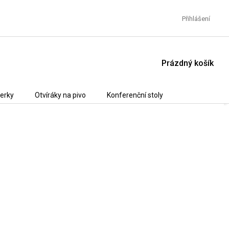
Přihlášení
NÁKUPNÍ
Prázdný košík
KOŠÍK
erky
Otvíráky na pivo
Konferenční stoly