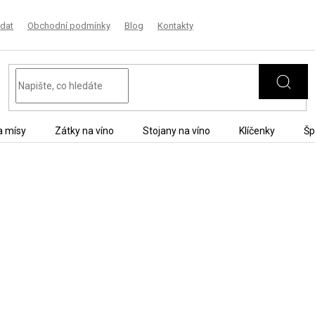
dat
Obchodní podmínky
Blog
Kontakty
a mísy
Zátky na víno
Stojany na víno
Klíčenky
Šp