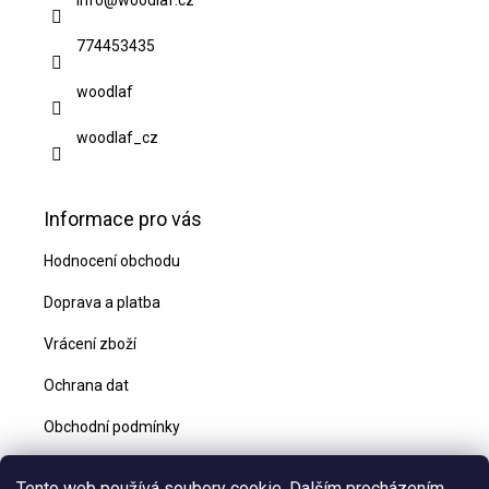
t
774453435
í
woodlaf
woodlaf_cz
Informace pro vás
Hodnocení obchodu
Doprava a platba
Vrácení zboží
Ochrana dat
Obchodní podmínky
Blog
Tento web používá soubory cookie. Dalším procházením